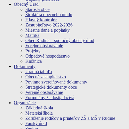
Obecný Úrad
Starosta obce
Štruktúra obecného úradu
Hlavný kontrolór
Zastupiteľstvo 2022-2026
Miestne dane a poplatky
Matrika
Obec Rudina – spoločný obecný úrad
Verejné obstarávanie
Projekty
Odpadové hospodárstvo
Knižnica
Dokumenty
Úradná tabuľa
Obecné zastupiteľstvo
Povinne zverejňované dokumenty
Strategické dokumenty obce
Verejné obstarávanie
Formuláre, žiadosti, tlačivá
Organizácie
Základná škola
Materská škola
Združenie rodičov a priateľov ZŠ a MŠ v Rudine
Farský úrad
Senion