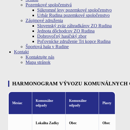
Pozemkové spoločenstvá
Súkromné lesy pozemkové spoločenstvo
Urbár Rudina pozemkové spoločenstvo
Záujmové združenia
Slovenský zväz záhradkárov ZO Rudina
Jednota dôchodcov ZO Rudina
Dobrovoľný hasičský zbor
Poľovnícke združenie Tri kopce Rudina
Športová hala v Rudine
Kontakt
Kontaktujte nás
Mapa stránok
HARMONOGRAM VÝVOZU KOMUNÁLNYCH OD
Komunálne
Komunálne
Mesiac
Plasty
odpady
odpady
Lokalita Zadky
Obec
Obec