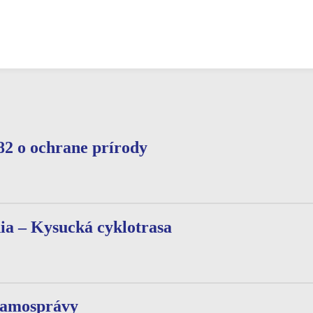
82 o ochrane prírody
ia – Kysucká cyklotrasa
samosprávy