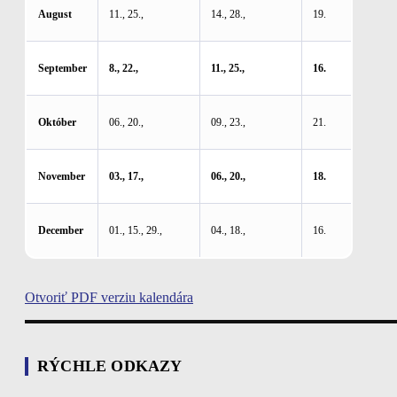
August
11., 25.,
14., 28.,
19.
September
8., 22.,
11., 25.,
16.
Október
06., 20.,
09., 23.,
21.
November
03., 17.,
06., 20.,
18.
December
01., 15., 29.,
04., 18.,
16.
Otvoriť PDF verziu kalendára
RÝCHLE ODKAZY