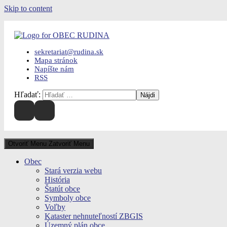
Skip to content
sekretariat@rudina.sk
Mapa stránok
Napíšte nám
RSS
Hľadať:
Otvoriť Menu
Zatvoriť Menu
Obec
Stará verzia webu
História
Štatút obce
Symboly obce
Voľby
Kataster nehnuteľností ZBGIS
Územný plán obce