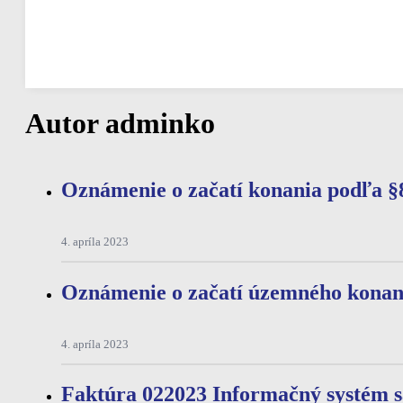
10:00
22
°
/
23
°
°C
0.05 mm
5%
11 Km/h
79%
1018 mb
0 mm/h
Autor
adminko
Oznámenie o začatí konania podľa §
4. apríla 2023
Oznámenie o začatí územného konan
4. apríla 2023
Faktúra 022023 Informačný systém 