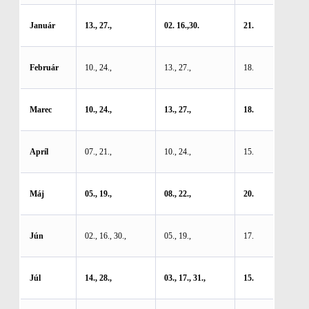
Január
13., 27.,
02. 16.,30.
21.
Február
10., 24.,
13., 27.,
18.
Marec
10., 24.,
13., 27.,
18.
Apríl
07., 21.,
10., 24.,
15.
Máj
05., 19.,
08., 22.,
20.
Jún
02., 16., 30.,
05., 19.,
17.
Júl
14., 28.,
03., 17., 31.,
15.