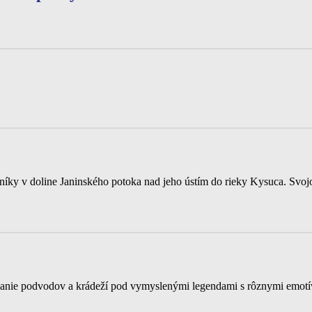
íky v doline Janinského potoka nad jeho ústím do rieky Kysuca. Svoj
hanie podvodov a krádeží pod vymyslenými legendami s rôznymi emotív