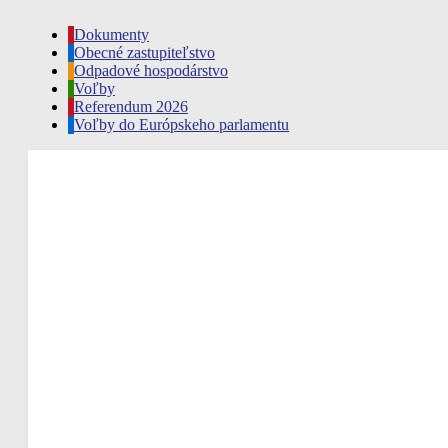
Dokumenty
Obecné zastupiteľstvo
Odpadové hospodárstvo
Voľby
Referendum 2026
Voľby do Európskeho parlamentu
Rudina, SK
09:52,
aug 7, 2026
23
°C
zamračené
Náraz vetra
Oblačnosť
Viditeľnosť
Východ slnka
Západ slnka
Hodinová predpoveď