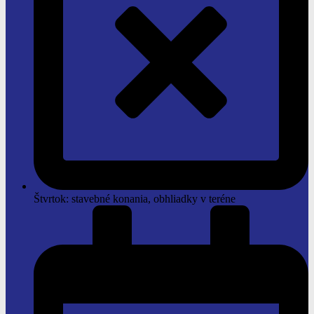
Štvrtok: stavebné konania, obhliadky v teréne