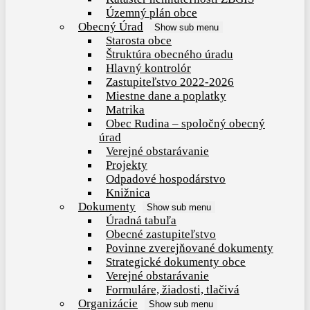
Územný plán obce
Obecný Úrad
Show sub menu
Starosta obce
Štruktúra obecného úradu
Hlavný kontrolór
Zastupiteľstvo 2022-2026
Miestne dane a poplatky
Matrika
Obec Rudina – spoločný obecný
úrad
Verejné obstarávanie
Projekty
Odpadové hospodárstvo
Knižnica
Dokumenty
Show sub menu
Úradná tabuľa
Obecné zastupiteľstvo
Povinne zverejňované dokumenty
Strategické dokumenty obce
Verejné obstarávanie
Formuláre, žiadosti, tlačivá
Organizácie
Show sub menu