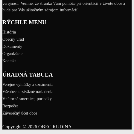
verejnosť. Veríme, že stránka Vám pomôže pri orientácii v živote obce a
bude pre Vás užitočným zdrojom informácií.
RÝCHLE MENU
História
Obecný úrad
Dokumenty
Organizácie
Kontakt
ÚRADNÁ TABUĽA
Verejné vyhlášky a oznámenia
Všeobecne záväzné nariadenia
Vnútorné smernice, poriadky
Rozpočet
Záverečný účet obce
Copyright © 2026 OBEC RUDINA.