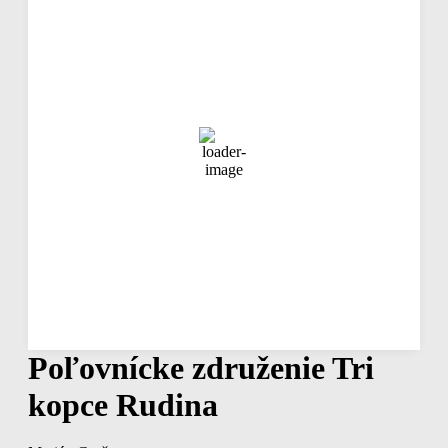
12:12,
aug 9, 2026
27
°C
jasná obloha
45 %
1020 mb
4 Km/h
Náraz vetra
5 Km/h
Oblačnosť
1%
Viditeľnosť
10 km
Východ slnka
04:27
Západ slnka
19:13
Hodinová predpoveď
13:00
26
°
/
27
°
°C
0 mm
0%
3 Km/h
45%
1019 mb
0 mm/h
Poľovnícke združenie Tri
kopce Rudina