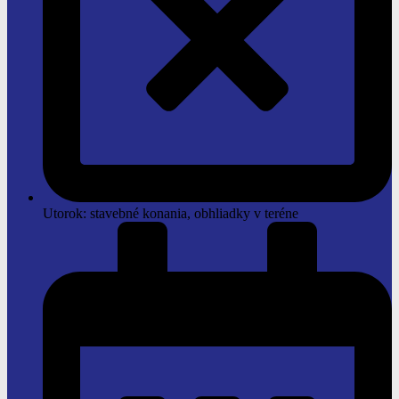
Utorok: stavebné konania, obhliadky v teréne