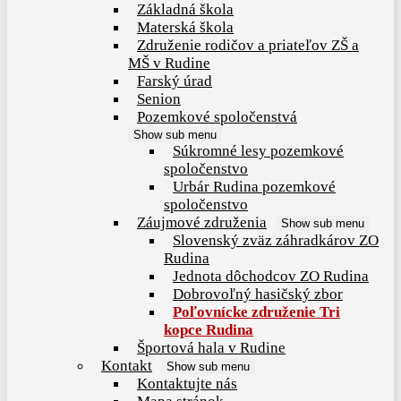
Základná škola
Materská škola
Združenie rodičov a priateľov ZŠ a
MŠ v Rudine
Farský úrad
Senion
Pozemkové spoločenstvá
Show sub menu
Súkromné lesy pozemkové
spoločenstvo
Urbár Rudina pozemkové
spoločenstvo
Záujmové združenia
Show sub menu
Slovenský zväz záhradkárov ZO
Rudina
Jednota dôchodcov ZO Rudina
Dobrovoľný hasičský zbor
Poľovnícke združenie Tri
kopce Rudina
Športová hala v Rudine
Kontakt
Show sub menu
Kontaktujte nás