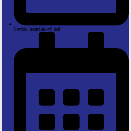
Štvrtok: nestránkový deň