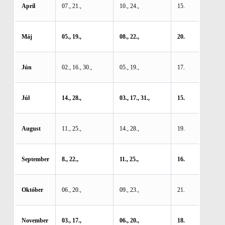
Apríl
07., 21.,
10., 24.,
15.
Máj
05., 19.,
08., 22.,
20.
Jún
02., 16., 30.,
05., 19.,
17.
Júl
14., 28.,
03., 17., 31.,
15.
August
11., 25.,
14., 28.,
19.
September
8., 22.,
11., 25.,
16.
Október
06., 20.,
09., 23.,
21.
November
03., 17.,
06., 20.,
18.