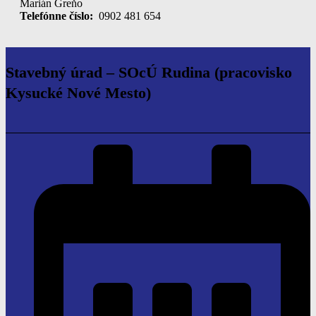
Marián Greňo
Telefónne číslo:
0902 481 654
Stavebný úrad – SOcÚ Rudina
(pracovisko
Kysucké Nové Mesto)