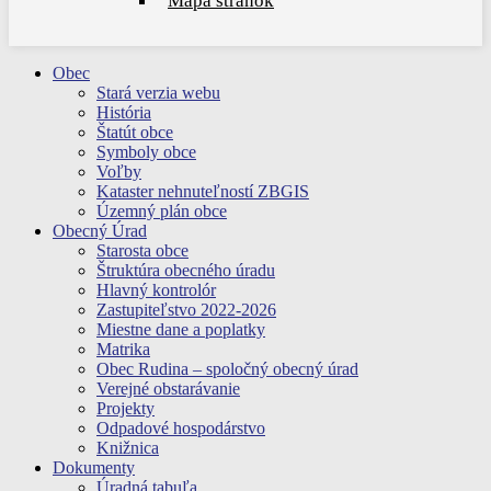
Mapa stránok
Obec
Stará verzia webu
História
Štatút obce
Symboly obce
Voľby
Kataster nehnuteľností ZBGIS
Územný plán obce
Obecný Úrad
Starosta obce
Štruktúra obecného úradu
Hlavný kontrolór
Zastupiteľstvo 2022-2026
Miestne dane a poplatky
Matrika
Obec Rudina – spoločný obecný úrad
Verejné obstarávanie
Projekty
Odpadové hospodárstvo
Knižnica
Dokumenty
Úradná tabuľa