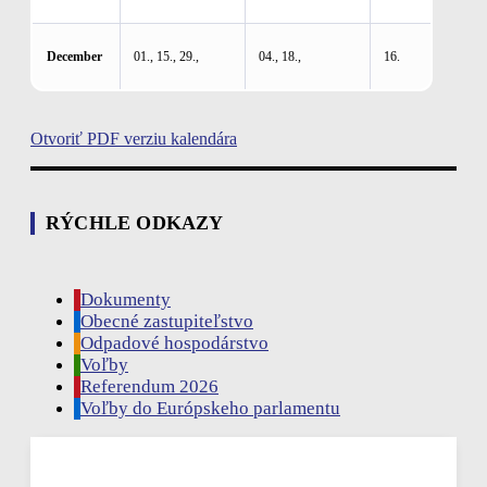
December
01., 15., 29.,
04., 18.,
16.
Otvoriť PDF verziu kalendára
RÝCHLE ODKAZY
Dokumenty
Obecné zastupiteľstvo
Odpadové hospodárstvo
Voľby
Referendum 2026
Voľby do Európskeho parlamentu
Rudina, SK