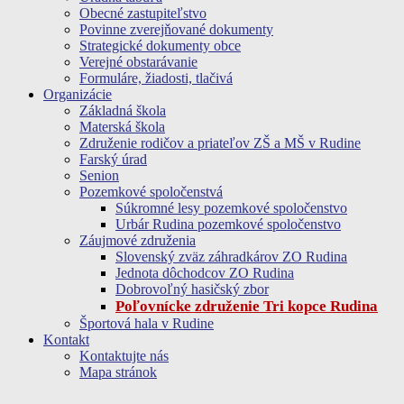
Obecné zastupiteľstvo
Povinne zverejňované dokumenty
Strategické dokumenty obce
Verejné obstarávanie
Formuláre, žiadosti, tlačivá
Organizácie
Základná škola
Materská škola
Združenie rodičov a priateľov ZŠ a MŠ v Rudine
Farský úrad
Senion
Pozemkové spoločenstvá
Súkromné lesy pozemkové spoločenstvo
Urbár Rudina pozemkové spoločenstvo
Záujmové združenia
Slovenský zväz záhradkárov ZO Rudina
Jednota dôchodcov ZO Rudina
Dobrovoľný hasičský zbor
Poľovnícke združenie Tri kopce Rudina
Športová hala v Rudine
Kontakt
Kontaktujte nás
Mapa stránok