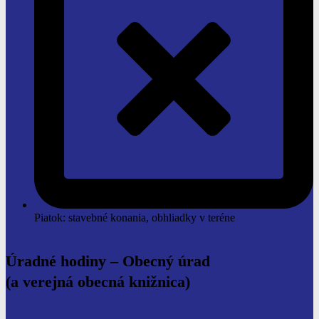
Piatok: stavebné konania, obhliadky v teréne
Úradné hodiny –
Obecný úrad
(a verejná obecná knižnica)