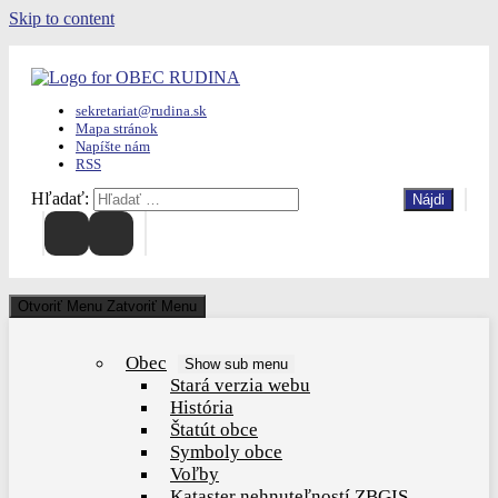
Skip to content
sekretariat@rudina.sk
Mapa stránok
Napíšte nám
RSS
Hľadať:
Otvoriť Menu
Zatvoriť Menu
Obec
Show sub menu
Stará verzia webu
História
Štatút obce
Symboly obce
Voľby
Kataster nehnuteľností ZBGIS