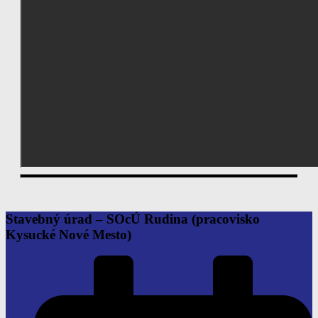
Stavebný úrad – SOcÚ Rudina
(pracovisko
Kysucké Nové Mesto)