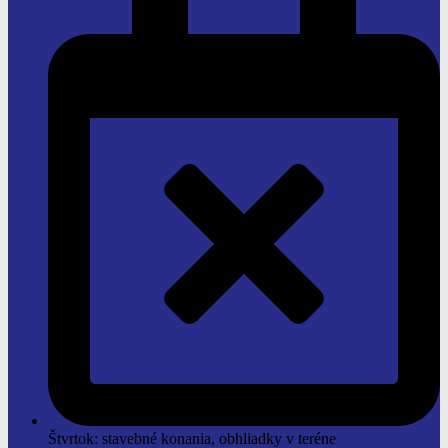
Štvrtok: stavebné konania, obhliadky v teréne