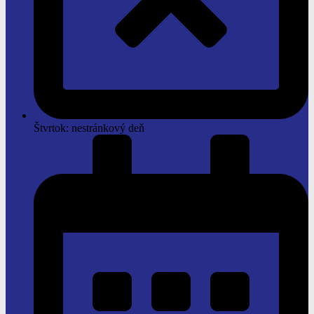
Štvrtok: nestránkový deň