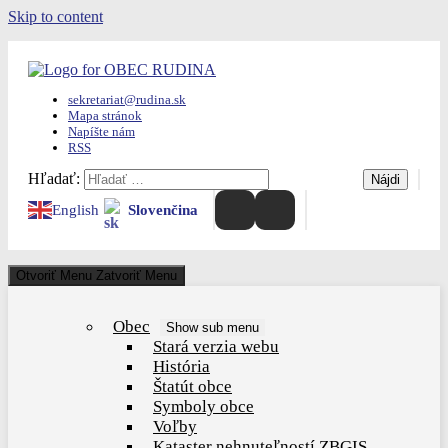
Skip to content
sekretariat@rudina.sk
Mapa stránok
Napíšte nám
RSS
Hľadať:
English
Slovenčina
Otvoriť Menu
Zatvoriť Menu
Obec
Show sub menu
Stará verzia webu
História
Štatút obce
Symboly obce
Voľby
Kataster nehnuteľností ZBGIS