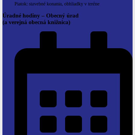
Piatok: stavebné konania, obhliadky v teréne
Úradné hodiny –
Obecný úrad
(a verejná obecná knižnica)