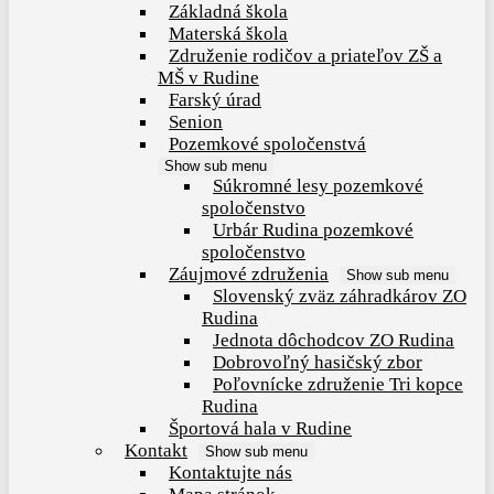
Základná škola
Materská škola
Združenie rodičov a priateľov ZŠ a
MŠ v Rudine
Farský úrad
Senion
Pozemkové spoločenstvá
Show sub menu
Súkromné lesy pozemkové
spoločenstvo
Urbár Rudina pozemkové
spoločenstvo
Záujmové združenia
Show sub menu
Slovenský zväz záhradkárov ZO
Rudina
Jednota dôchodcov ZO Rudina
Dobrovoľný hasičský zbor
Poľovnícke združenie Tri kopce
Rudina
Športová hala v Rudine
Kontakt
Show sub menu
Kontaktujte nás