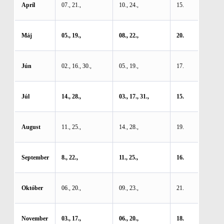
Apríl
07., 21.,
10., 24.,
15.
Máj
05., 19.,
08., 22.,
20.
Jún
02., 16., 30.,
05., 19.,
17.
Júl
14., 28.,
03., 17., 31.,
15.
August
11., 25.,
14., 28.,
19.
September
8., 22.,
11., 25.,
16.
Október
06., 20.,
09., 23.,
21.
November
03., 17.,
06., 20.,
18.