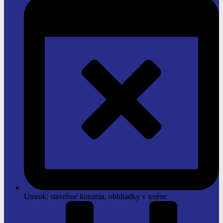
Utorok: stavebné konania, obhliadky v teréne