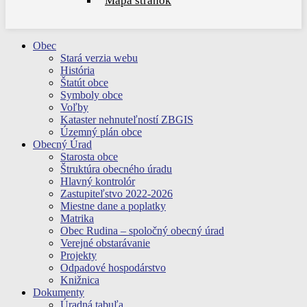
Mapa stránok
Obec
Stará verzia webu
História
Štatút obce
Symboly obce
Voľby
Kataster nehnuteľností ZBGIS
Územný plán obce
Obecný Úrad
Starosta obce
Štruktúra obecného úradu
Hlavný kontrolór
Zastupiteľstvo 2022-2026
Miestne dane a poplatky
Matrika
Obec Rudina – spoločný obecný úrad
Verejné obstarávanie
Projekty
Odpadové hospodárstvo
Knižnica
Dokumenty
Úradná tabuľa