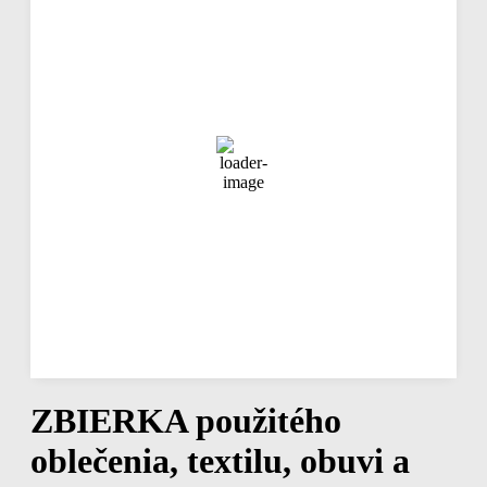
05:48,
aug 6, 2026
23
°C
jasná obloha
67 %
1017 mb
4 Km/h
Náraz vetra
4 Km/h
Oblačnosť
0%
Viditeľnosť
10 km
Východ slnka
04:23
Západ slnka
19:18
Hodinová predpoveď
07:00
25
°
/
25
°
°C
0 mm
0%
3 Km/h
54%
1017 mb
0 mm/h
ZBIERKA použitého
oblečenia, textilu, obuvi a