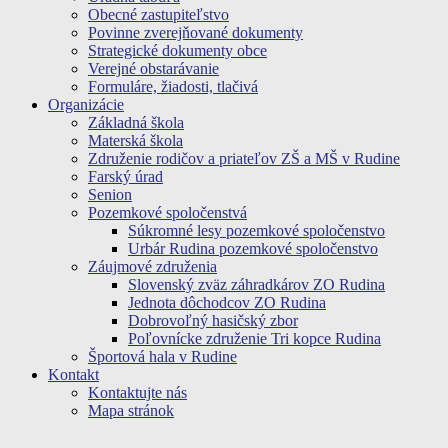
Obecné zastupiteľstvo
Povinne zverejňované dokumenty
Strategické dokumenty obce
Verejné obstarávanie
Formuláre, žiadosti, tlačivá
Organizácie
Základná škola
Materská škola
Združenie rodičov a priateľov ZŠ a MŠ v Rudine
Farský úrad
Senion
Pozemkové spoločenstvá
Súkromné lesy pozemkové spoločenstvo
Urbár Rudina pozemkové spoločenstvo
Záujmové združenia
Slovenský zväz záhradkárov ZO Rudina
Jednota dôchodcov ZO Rudina
Dobrovoľný hasičský zbor
Poľovnícke združenie Tri kopce Rudina
Športová hala v Rudine
Kontakt
Kontaktujte nás
Mapa stránok