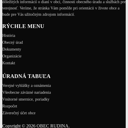
dôležitých informácií o dianí v obci, činnosti obecného úradu a službách pre
verejnosť. Veríme, že stránka Vám pomôže pri orientácii v živote obce a
bude pre Vás užitočným zdrojom informácií.
RÝCHLE MENU
História
Obecný úrad
Dokumenty
Organizácie
Kontakt
ÚRADNÁ TABUĽA
Verejné vyhlášky a oznámenia
Všeobecne záväzné nariadenia
Vnútorné smernice, poriadky
Rozpočet
Záverečný účet obce
Copyright © 2026 OBEC RUDINA.