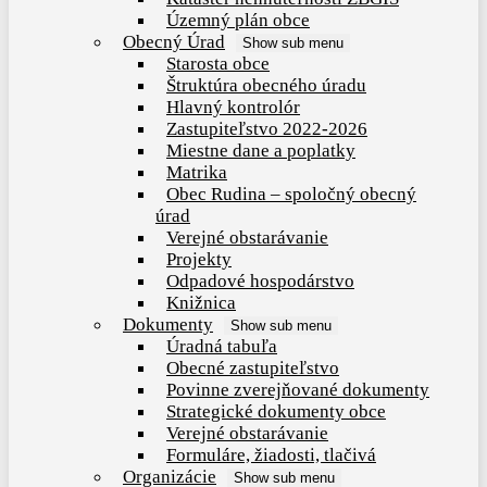
Územný plán obce
Obecný Úrad
Show sub menu
Starosta obce
Štruktúra obecného úradu
Hlavný kontrolór
Zastupiteľstvo 2022-2026
Miestne dane a poplatky
Matrika
Obec Rudina – spoločný obecný
úrad
Verejné obstarávanie
Projekty
Odpadové hospodárstvo
Knižnica
Dokumenty
Show sub menu
Úradná tabuľa
Obecné zastupiteľstvo
Povinne zverejňované dokumenty
Strategické dokumenty obce
Verejné obstarávanie
Formuláre, žiadosti, tlačivá
Organizácie
Show sub menu