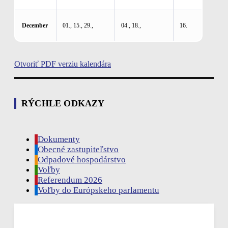
December
01., 15., 29.,
04., 18.,
16.
Otvoriť PDF verziu kalendára
RÝCHLE ODKAZY
Dokumenty
Obecné zastupiteľstvo
Odpadové hospodárstvo
Voľby
Referendum 2026
Voľby do Európskeho parlamentu
Rudina, SK