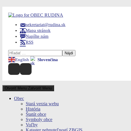
Skip
to
content
sekretariat@rudina.sk
Mapa stránok
Napíšte nám
RSS
Hľadať:
English
Slovenčina
Otvoriť Menu
Zatvoriť Menu
Obec
Stará verzia webu
História
Štatút obce
Symboly obce
Voľby
Kataster nehnuteľností ZBGIS