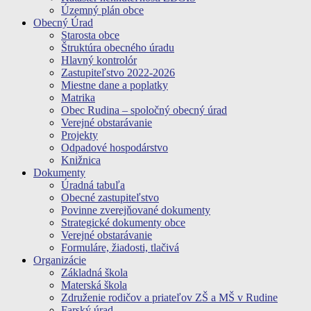
Územný plán obce
Obecný Úrad
Starosta obce
Štruktúra obecného úradu
Hlavný kontrolór
Zastupiteľstvo 2022-2026
Miestne dane a poplatky
Matrika
Obec Rudina – spoločný obecný úrad
Verejné obstarávanie
Projekty
Odpadové hospodárstvo
Knižnica
Dokumenty
Úradná tabuľa
Obecné zastupiteľstvo
Povinne zverejňované dokumenty
Strategické dokumenty obce
Verejné obstarávanie
Formuláre, žiadosti, tlačivá
Organizácie
Základná škola
Materská škola
Združenie rodičov a priateľov ZŠ a MŠ v Rudine
Farský úrad