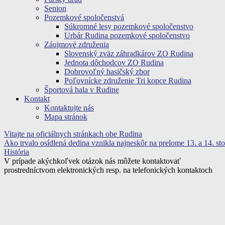
Senion
Pozemkové spoločenstvá
Súkromné lesy pozemkové spoločenstvo
Urbár Rudina pozemkové spoločenstvo
Záujmové združenia
Slovenský zväz záhradkárov ZO Rudina
Jednota dôchodcov ZO Rudina
Dobrovoľný hasičský zbor
Poľovnícke združenie Tri kopce Rudina
Športová hala v Rudine
Kontakt
Kontaktujte nás
Mapa stránok
Vitajte na oficiálnych stránkach obe Rudina
Ako trvalo osídlená dedina vznikla najneskôr na prelome 13. a 14. sto
História
V prípade akýchkoľvek otázok nás môžete kontaktovať
prostredníctvom elektronických resp. na telefonických kontaktoch