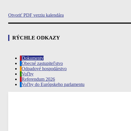
Otvoriť PDF verziu kalendára
RÝCHLE ODKAZY
Dokumenty
Obecné zastupiteľstvo
Odpadové hospodárstvo
Voľby
Referendum 2026
Voľby do Európskeho parlamentu
Rudina, SK
15:25,
aug 8, 2026
26
°C
jasná obloha