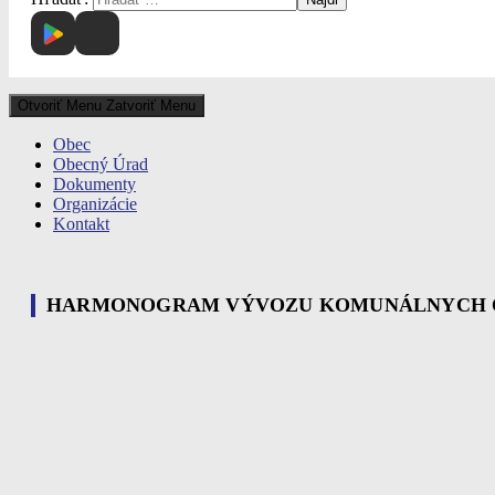
Otvoriť Menu
Zatvoriť Menu
Obec
Obecný Úrad
Dokumenty
Organizácie
Kontakt
HARMONOGRAM VÝVOZU KOMUNÁLNYCH OD