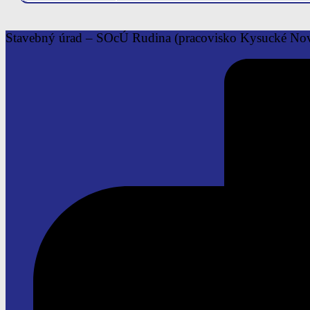
Stavebný úrad – SOcÚ Rudina
(pracovisko Kysucké No