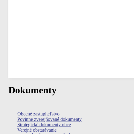
Náraz vetra
Oblačnosť
Viditeľnosť
Východ slnka
Západ slnka
Hodinová predpoveď
16:00
24
°
/
26
°
°C
0 mm
0%
16 Km/h
43%
1020 mb
0 mm/h
Dokumenty
Obecné zastupiteľstvo
Povinne zverejňované dokumenty
Strategické dokumenty obce
Verejné obstarávanie