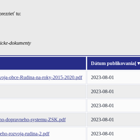
rezrieť tu:
icke-dokumenty
Dátum publikovania
[
voja-obce-Rudina-na-roky-2015-2020.pdf
2023-08-01
2023-08-01
2023-08-01
neho-dopravneho-systemu-ZSK.pdf
2023-08-01
eho-rozvoja-rudina-2.pdf
2023-08-01