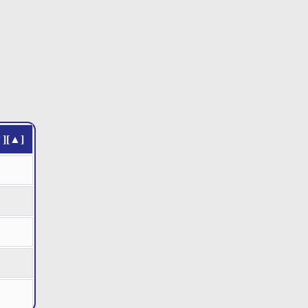
▼]
[▲]