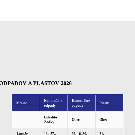
PADOV A PLASTOV 2026
Komunálne
Komunálne
Mesiac
Plasty
odpady
odpady
Lokalita
Obec
Obec
Zadky
Január
13., 27.,
02. 16.,30.
21.