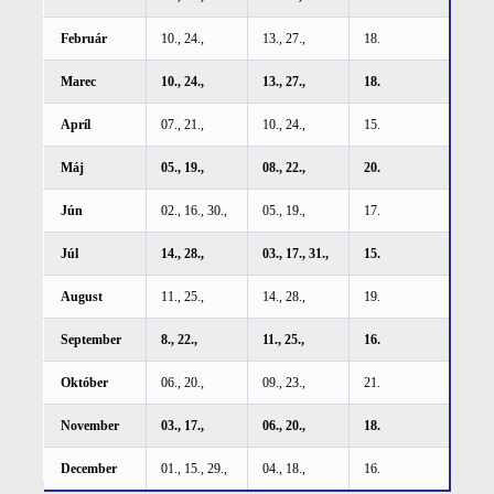
Február
10., 24.,
13., 27.,
18.
Marec
10., 24.,
13., 27.,
18.
Apríl
07., 21.,
10., 24.,
15.
Máj
05., 19.,
08., 22.,
20.
Jún
02., 16., 30.,
05., 19.,
17.
Júl
14., 28.,
03., 17., 31.,
15.
August
11., 25.,
14., 28.,
19.
September
8., 22.,
11., 25.,
16.
Október
06., 20.,
09., 23.,
21.
November
03., 17.,
06., 20.,
18.
December
01., 15., 29.,
04., 18.,
16.