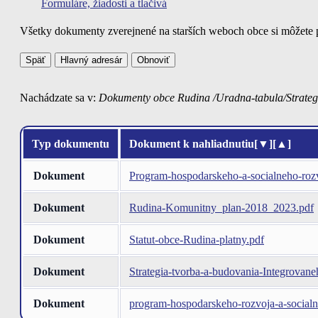
Formuláre, žiadosti a tlačivá
Všetky dokumenty zverejnené na starších weboch obce si môžete p
Späť
Hlavný adresár
Obnoviť
Nachádzate sa v:
Dokumenty obce Rudina /Uradna-tabula/Strateg
Typ dokumentu
Dokument k nahliadnutiu
[▼]
[▲]
Dokument
Program-hospodarskeho-a-socialneho-roz
Dokument
Rudina-Komunitny_plan-2018_2023.pdf
Dokument
Statut-obce-Rudina-platny.pdf
Dokument
Strategia-tvorba-a-budovania-Integrova
Dokument
program-hospodarskeho-rozvoja-a-socialn