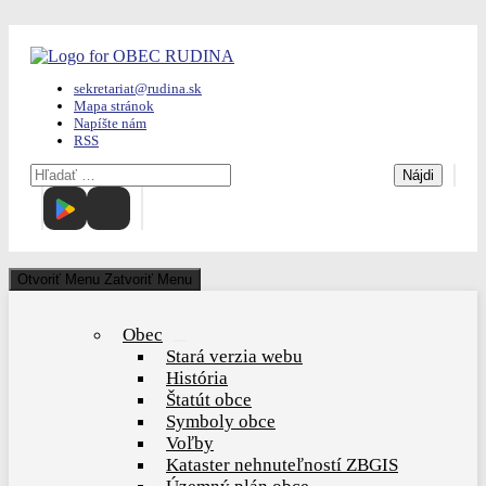
Skip
to
content
sekretariat@rudina.sk
Mapa stránok
Napíšte nám
RSS
Hľadať:
Otvoriť Menu
Zatvoriť Menu
Obec
Show
Stará verzia webu
sub
História
menu
Štatút obce
Symboly obce
Voľby
Kataster nehnuteľností ZBGIS