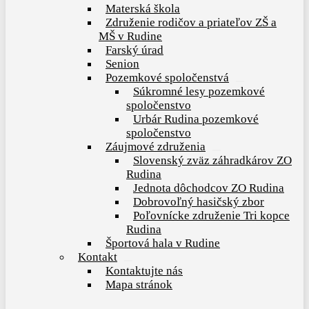
Materská škola
menu
Združenie rodičov a priateľov ZŠ a
MŠ v Rudine
Farský úrad
Senion
Pozemkové spoločenstvá
Show
Súkromné lesy pozemkové
sub
spoločenstvo
menu
Urbár Rudina pozemkové
spoločenstvo
Záujmové združenia
Show
Slovenský zväz záhradkárov ZO
sub
Rudina
menu
Jednota dôchodcov ZO Rudina
Dobrovoľný hasičský zbor
Poľovnícke združenie Tri kopce
Rudina
Športová hala v Rudine
Kontakt
Show
Kontaktujte nás
sub
Mapa stránok
menu