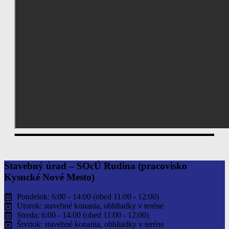
Stavebný úrad – SOcÚ Rudina
(pracovisko
Kysucké Nové Mesto)
Pondelok: 6:00 - 14:00 (obed 11:00 - 12:00)
Utorok: stavebné konania, obhliadky v teréne
Streda: 6:00 - 14:00 (obed 11:00 - 12:00)
Štvrtok: stavebné konania, obhliadky v teréne