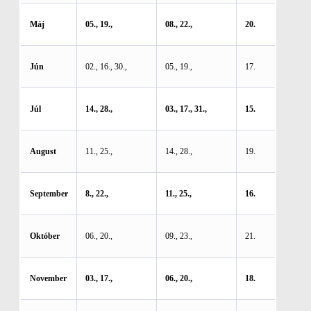
Máj
05., 19.,
08., 22.,
20.
Jún
02., 16., 30.,
05., 19.,
17.
Júl
14., 28.,
03., 17., 31.,
15.
August
11., 25.,
14., 28.,
19.
September
8., 22.,
11., 25.,
16.
Október
06., 20.,
09., 23.,
21.
November
03., 17.,
06., 20.,
18.