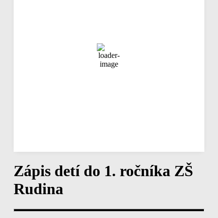
jasná obloha
85 %
1019 mb
8 Km/h
Náraz vetra
12 Km/h
Oblačnosť
0%
Viditeľnosť
10 km
Východ slnka
04:24
Západ slnka
19:16
Hodinová predpoveď
22:00
20
°
/
21
°
°C
0 mm
0%
7 Km/h
84%
1018 mb
0 mm/h
Zápis detí do 1. ročníka ZŠ
Rudina