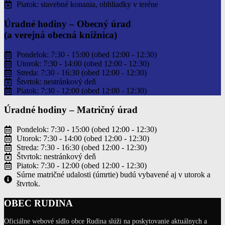
Piatok: stavebné konania, obhliadky v teréne
Úradné hodiny –
Obecný úrad
(a verejná obecná knižnica)
Pondelok: 7:30 - 15:00 (obed 12:00 - 12:30)
Utorok: 7:30 - 14:00 (obed 12:00 - 12:30)
Streda: 7:30 - 16:30 (obed 12:00 - 12:30)
Štvrtok: nestránkový deň
Piatok: 7:30 - 12:00 (obed 12:00 - 12:30)
Úradné hodiny –
Matričný úrad
Pondelok: 7:30 - 15:00 (obed 12:00 - 12:30)
Utorok: 7:30 - 14:00 (obed 12:00 - 12:30)
Streda: 7:30 - 16:30 (obed 12:00 - 12:30)
Štvrtok: nestránkový deň
Piatok: 7:30 - 12:00 (obed 12:00 - 12:30)
Súrne matričné udalosti (úmrtie) budú vybavené aj v utorok a
štvrtok.
OBEC RUDINA
Oficiálne webové sídlo obce Rudina slúži na poskytovanie aktuálnych a