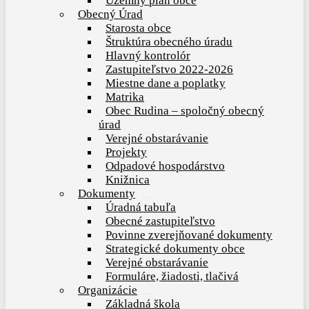
Územný plán obce
Obecný Úrad
Show
Starosta obce
sub
Štruktúra obecného úradu
menu
Hlavný kontrolór
Zastupiteľstvo 2022-2026
Miestne dane a poplatky
Matrika
Obec Rudina – spoločný obecný
úrad
Verejné obstarávanie
Projekty
Odpadové hospodárstvo
Knižnica
Dokumenty
Show
Úradná tabuľa
sub
Obecné zastupiteľstvo
menu
Povinne zverejňované dokumenty
Strategické dokumenty obce
Verejné obstarávanie
Formuláre, žiadosti, tlačivá
Organizácie
Show
Základná škola
sub