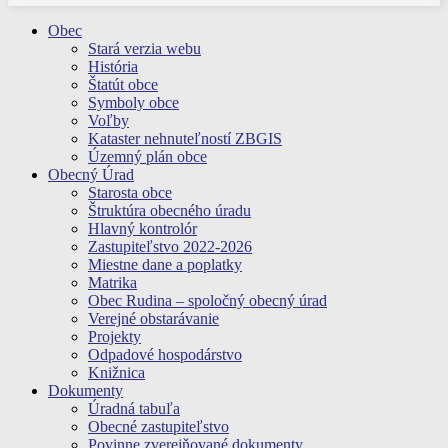
Obec
Stará verzia webu
História
Štatút obce
Symboly obce
Voľby
Kataster nehnuteľností ZBGIS
Územný plán obce
Obecný Úrad
Starosta obce
Štruktúra obecného úradu
Hlavný kontrolór
Zastupiteľstvo 2022-2026
Miestne dane a poplatky
Matrika
Obec Rudina – spoločný obecný úrad
Verejné obstarávanie
Projekty
Odpadové hospodárstvo
Knižnica
Dokumenty
Úradná tabuľa
Obecné zastupiteľstvo
Povinne zverejňované dokumenty