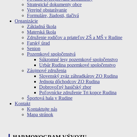
Strategické dokumenty obce
Verejné obstarávanie
Formuláre, žiadosti, tlačivá
Organizácie
Základná škola
Materská škola
Združenie rodičov a priateľov ZŠ a MŠ v Rudine
Farský úrad
Senion
Pozemkové spoločenstvá
Súkromné lesy pozemkové spoločenstvo
Urbár Rudina pozemkové spoločenstvo
Záujmové združenia
Slovenský zväz záhradkárov ZO Rudina
Jednota dôchodcov ZO Rudina
Dobrovoľný hasičský zbor
Poľovnícke združenie Tri kopce Rudina
Športová hala v Rudine
Kontakt
Kontaktujte nás
Mapa stránok