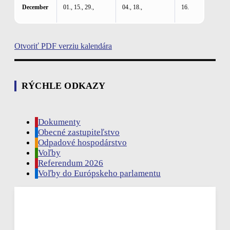
December
01., 15., 29.,
04., 18.,
16.
Otvoriť PDF verziu kalendára
RÝCHLE ODKAZY
Dokumenty
Obecné zastupiteľstvo
Odpadové hospodárstvo
Voľby
Referendum 2026
Voľby do Európskeho parlamentu
Rudina, SK
19:45,
aug 7, 2026
21
°C