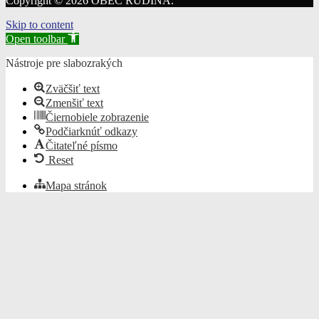
Copyright © 2026 OBEC RUDINA.
Skip to content
Open toolbar
Nástroje pre slabozrakých
Zväčšiť text
Zmenšiť text
Čiernobiele zobrazenie
Podčiarknúť odkazy
Čitateľné písmo
Reset
Mapa stránok