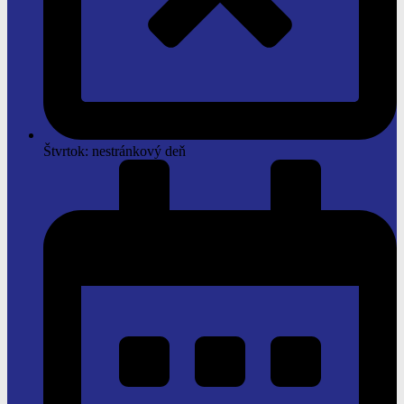
Štvrtok: nestránkový deň