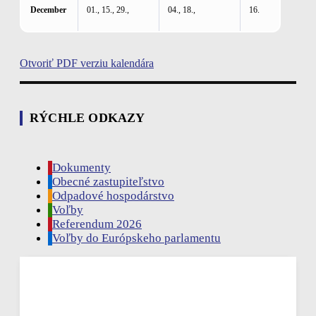
December
01., 15., 29.,
04., 18.,
16.
Otvoriť PDF verziu kalendára
RÝCHLE ODKAZY
Dokumenty
Obecné zastupiteľstvo
Odpadové hospodárstvo
Voľby
Referendum 2026
Voľby do Európskeho parlamentu
Rudina, SK
06:01,
aug 7, 2026
20
°C