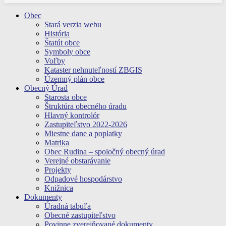
Obec
Stará verzia webu
História
Štatút obce
Symboly obce
Voľby
Kataster nehnuteľností ZBGIS
Územný plán obce
Obecný Úrad
Starosta obce
Štruktúra obecného úradu
Hlavný kontrolór
Zastupiteľstvo 2022-2026
Miestne dane a poplatky
Matrika
Obec Rudina – spoločný obecný úrad
Verejné obstarávanie
Projekty
Odpadové hospodárstvo
Knižnica
Dokumenty
Úradná tabuľa
Obecné zastupiteľstvo
Povinne zverejňované dokumenty