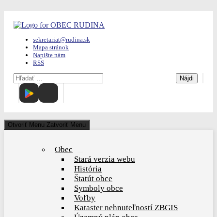
Skip
to
content
sekretariat@rudina.sk
Mapa stránok
Napíšte nám
RSS
Hľadať:
Otvoriť Menu
Zatvoriť Menu
Obec
Show
Stará verzia webu
sub
História
menu
Štatút obce
Symboly obce
Voľby
Kataster nehnuteľností ZBGIS