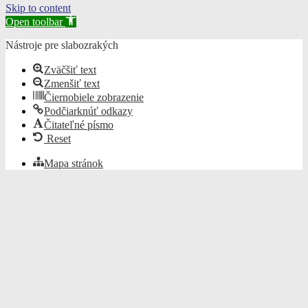
Skip to content
Open toolbar
Nástroje pre slabozrakých
Zväčšiť text
Zmenšiť text
Čiernobiele zobrazenie
Podčiarknúť odkazy
Čitateľné písmo
Reset
Mapa stránok