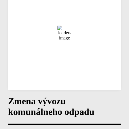
zamračené
88 %
1018 mb
8 Km/h
Náraz vetra
15 Km/h
Oblačnosť
100%
Viditeľnosť
10 km
Východ slnka
04:24
Západ slnka
19:16
Hodinová predpoveď
07:00
20
°
/
21
°
°C
1 mm
100%
9 Km/h
88%
1018 mb
0 mm/h
Zmena vývozu
komunálneho odpadu