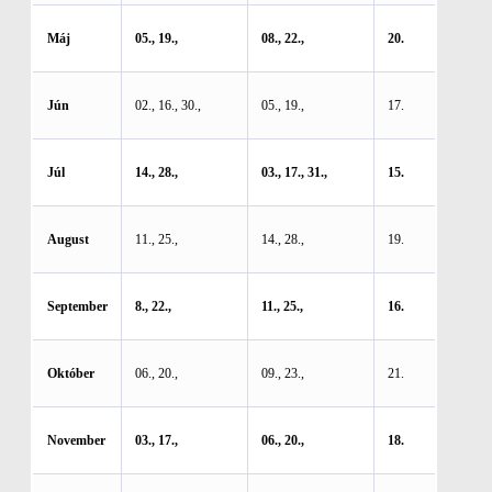
Máj
05., 19.,
08., 22.,
20.
Jún
02., 16., 30.,
05., 19.,
17.
Júl
14., 28.,
03., 17., 31.,
15.
August
11., 25.,
14., 28.,
19.
September
8., 22.,
11., 25.,
16.
Október
06., 20.,
09., 23.,
21.
November
03., 17.,
06., 20.,
18.