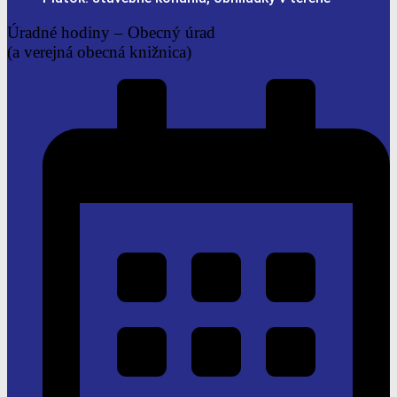
Úradné hodiny –
Obecný úrad
(a verejná obecná knižnica)