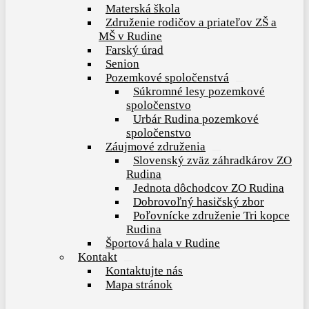
Materská škola
menu
Združenie rodičov a priateľov ZŠ a
MŠ v Rudine
Farský úrad
Senion
Pozemkové spoločenstvá
Show
Súkromné lesy pozemkové
sub
spoločenstvo
menu
Urbár Rudina pozemkové
spoločenstvo
Záujmové združenia
Show
Slovenský zväz záhradkárov ZO
sub
Rudina
menu
Jednota dôchodcov ZO Rudina
Dobrovoľný hasičský zbor
Poľovnícke združenie Tri kopce
Rudina
Športová hala v Rudine
Kontakt
Show
Kontaktujte nás
sub
Mapa stránok
menu