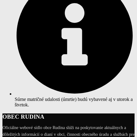
Súrne matričné udalosti (úmrtie) budú vybavené aj v utorok a
štvrtok.
OBEC RUDINA
Oficiálne webové sídlo obce Rudina slúži na poskytovanie aktuálnych a
dôležitých informácií o dianí v obci, činnosti obecného úradu a službách pre