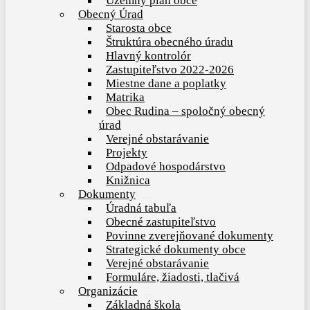
Územný plán obce
Obecný Úrad
Show
Starosta obce
sub
Štruktúra obecného úradu
menu
Hlavný kontrolór
Zastupiteľstvo 2022-2026
Miestne dane a poplatky
Matrika
Obec Rudina – spoločný obecný
úrad
Verejné obstarávanie
Projekty
Odpadové hospodárstvo
Knižnica
Dokumenty
Show
Úradná tabuľa
sub
Obecné zastupiteľstvo
menu
Povinne zverejňované dokumenty
Strategické dokumenty obce
Verejné obstarávanie
Formuláre, žiadosti, tlačivá
Organizácie
Show
Základná škola
sub