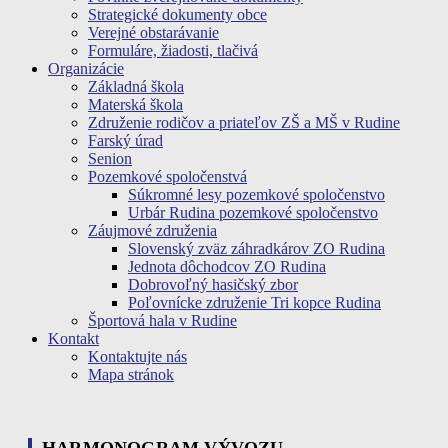
Strategické dokumenty obce
Verejné obstarávanie
Formuláre, žiadosti, tlačivá
Organizácie
Základná škola
Materská škola
Združenie rodičov a priateľov ZŠ a MŠ v Rudine
Farský úrad
Senion
Pozemkové spoločenstvá
Súkromné lesy pozemkové spoločenstvo
Urbár Rudina pozemkové spoločenstvo
Záujmové združenia
Slovenský zväz záhradkárov ZO Rudina
Jednota dôchodcov ZO Rudina
Dobrovoľný hasičský zbor
Poľovnícke združenie Tri kopce Rudina
Športová hala v Rudine
Kontakt
Kontaktujte nás
Mapa stránok