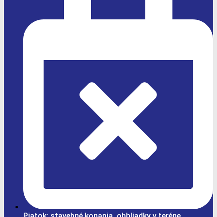
Piatok: stavebné konania, obhliadky v teréne