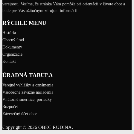
verejnosť. Veríme, že stránka Vám pomôže pri orientácii v živote obce a
bude pre Vás užitočným zdrojom informácií.
RÝCHLE MENU
História
Obecný úrad
Dokumenty
Organizácie
Kontakt
ÚRADNÁ TABUĽA
Verejné vyhlášky a oznámenia
Všeobecne záväzné nariadenia
Vnútorné smernice, poriadky
Rozpočet
Záverečný účet obce
Copyright © 2026 OBEC RUDINA.