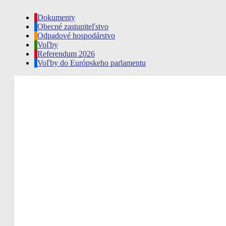
Dokumenty
Obecné zastupiteľstvo
Odpadové hospodárstvo
Voľby
Referendum 2026
Voľby do Európskeho parlamentu
Rudina, SK
22:06,
aug 7, 2026
17
°C
polojasno
Náraz vetra
Oblačnosť
Viditeľnosť
Východ slnka
Západ slnka
Hodinová predpoveď