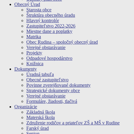
Obecný Úrad
Starosta obce
Štruktúra obecného úradu
Hlavný kontrolór
Zastupiteľstvo 2022-2026
Miestne dane a poplatky
Matrika
Obec Rudina – spoločný obecný úrad
Verejné obstarávanie
Projekty
Odpadové hospodárstvo
Knižnica
Dokumenty
Úradná tabuľa
Obecné zastupiteľstvo
Povinne zverejňované dokumenty
Strategické dokumenty obce
Verejné obstarávanie
Formuláre, žiadosti, tlačivá
Organizácie
Základná škola
Materská škola
Združenie rodičov a priateľov ZŠ a MŠ v Rudine
Farský úrad
Senion