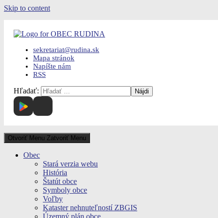
Skip to content
sekretariat@rudina.sk
Mapa stránok
Napíšte nám
RSS
Hľadať:
Otvoriť Menu
Zatvoriť Menu
Obec
Stará verzia webu
História
Štatút obce
Symboly obce
Voľby
Kataster nehnuteľností ZBGIS
Územný plán obce