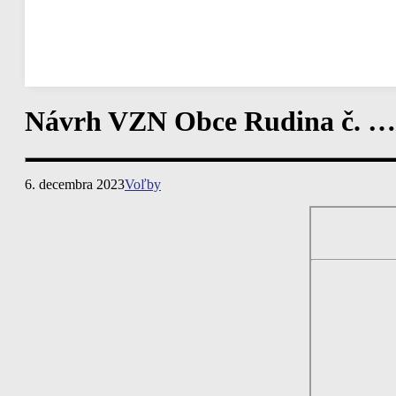
22:00
17
°
/
19
°
°C
0 mm
0%
7 Km/h
82%
1019 mb
0 mm/h
Návrh VZN Obce Rudina č. …/
6. decembra 2023
Voľby