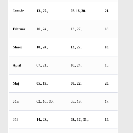
Január
13., 27.,
02. 16.,30.
21.
Február
10., 24.,
13., 27.,
18.
Marec
10., 24.,
13., 27.,
18.
Apríl
07., 21.,
10., 24.,
15.
Máj
05., 19.,
08., 22.,
20.
Jún
02., 16., 30.,
05., 19.,
17.
Júl
14., 28.,
03., 17., 31.,
15.