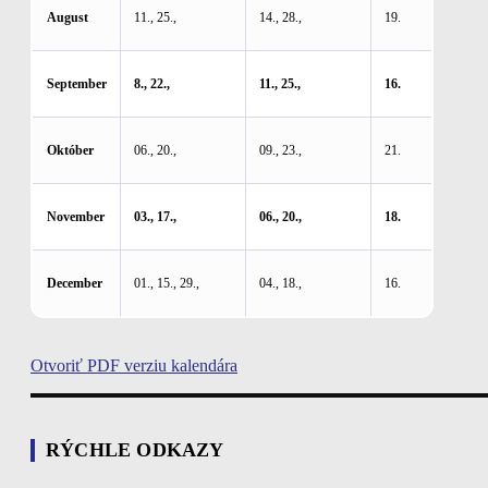
August
11., 25.,
14., 28.,
19.
September
8., 22.,
11., 25.,
16.
Október
06., 20.,
09., 23.,
21.
November
03., 17.,
06., 20.,
18.
December
01., 15., 29.,
04., 18.,
16.
Otvoriť PDF verziu kalendára
RÝCHLE ODKAZY