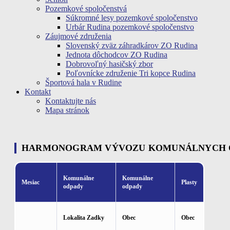
Pozemkové spoločenstvá
Súkromné lesy pozemkové spoločenstvo
Urbár Rudina pozemkové spoločenstvo
Záujmové združenia
Slovenský zväz záhradkárov ZO Rudina
Jednota dôchodcov ZO Rudina
Dobrovoľný hasičský zbor
Poľovnícke združenie Tri kopce Rudina
Športová hala v Rudine
Kontakt
Kontaktujte nás
Mapa stránok
HARMONOGRAM VÝVOZU KOMUNÁLNYCH OD
Komunálne
Komunálne
Mesiac
Plasty
odpady
odpady
Lokalita Zadky
Obec
Obec