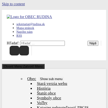
Skip to content
sekretariat@rudina.sk
Mapa stránok
Napíšte nám
RSS
Hľadať:
Otvoriť Menu
Zatvoriť Menu
Obec
Show sub menu
Stará verzia webu
História
Štatút obce
Symboly obce
Voľby
Kataster nehnuteľností ZBGIS