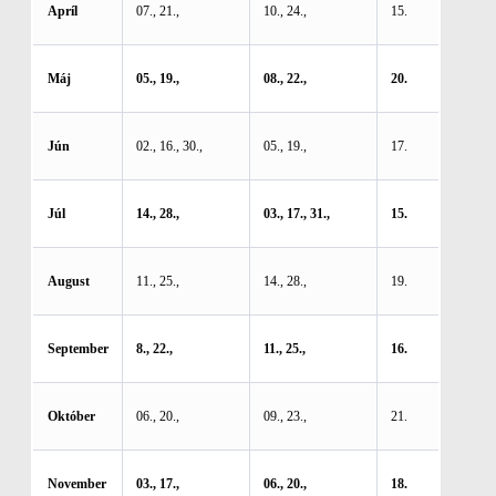
Apríl
07., 21.,
10., 24.,
15.
Máj
05., 19.,
08., 22.,
20.
Jún
02., 16., 30.,
05., 19.,
17.
Júl
14., 28.,
03., 17., 31.,
15.
August
11., 25.,
14., 28.,
19.
September
8., 22.,
11., 25.,
16.
Október
06., 20.,
09., 23.,
21.
November
03., 17.,
06., 20.,
18.