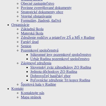
Obecné zastupiteľstvo
Povinne zverejňované dokumenty
Strategické dokumenty obce
Verejné obstarávanie
Formuláre, žiadosti, tlačivá
Organizácie
Základná škola
Materská škola
Združenie rodičov a priateľov ZŠ a MŠ v Rudine
Farský úrad
Senion
Pozemkové spoločenstvá
Súkromné lesy pozemkové spoločenstvo
Urbár Rudina pozemkové spoločenstvo
Záujmové združenia
Slovenský zväz záhradkárov ZO Rudina
Jednota dôchodcov ZO Rudina
Dobrovoľný hasičský zbor
Poľovnícke združenie Tri kopce Rudina
Športová hala v Rudine
Kontakt
Kontaktujte nás
Mapa stránok