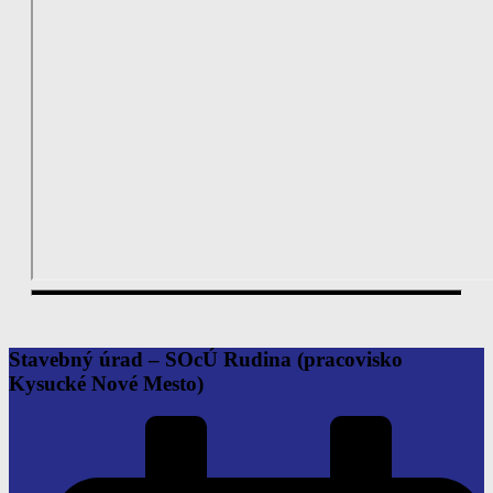
Stavebný úrad – SOcÚ Rudina
(pracovisko
Kysucké Nové Mesto)