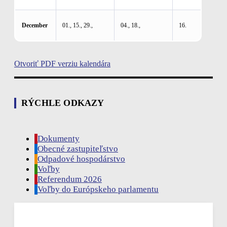
December
01., 15., 29.,
04., 18.,
16.
Otvoriť PDF verziu kalendára
RÝCHLE ODKAZY
Dokumenty
Obecné zastupiteľstvo
Odpadové hospodárstvo
Voľby
Referendum 2026
Voľby do Európskeho parlamentu
Rudina, SK