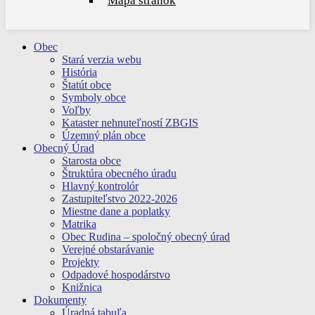
Mapa stránok
Obec
Stará verzia webu
História
Štatút obce
Symboly obce
Voľby
Kataster nehnuteľností ZBGIS
Územný plán obce
Obecný Úrad
Starosta obce
Štruktúra obecného úradu
Hlavný kontrolór
Zastupiteľstvo 2022-2026
Miestne dane a poplatky
Matrika
Obec Rudina – spoločný obecný úrad
Verejné obstarávanie
Projekty
Odpadové hospodárstvo
Knižnica
Dokumenty
Úradná tabuľa