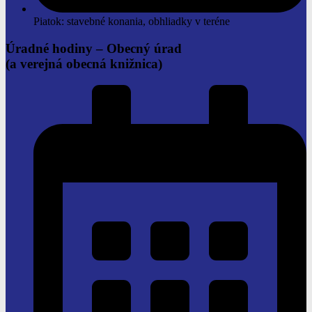
Piatok: stavebné konania, obhliadky v teréne
Úradné hodiny –
Obecný úrad
(a verejná obecná knižnica)