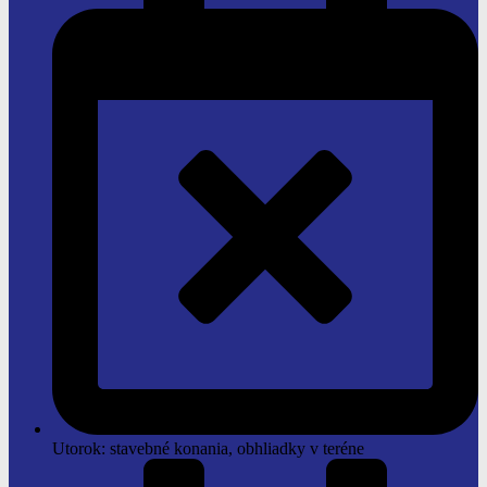
Utorok: stavebné konania, obhliadky v teréne