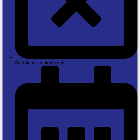
Štvrtok: nestránkový deň