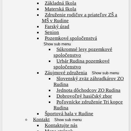
Základná škola
Materská škola
Združenie rodičov a priateľov ZŠ a
MŠ v Rudine
Farský úrad
Senion
Pozemkové spoločenstvá
Show sub menu
Súkromné lesy pozemkové
spoločenstvo
Urbár Rudina pozemkové
spoločenstvo
Záujmové združenia
Show sub menu
Slovenský zväz záhradkárov ZO
Rudina
Jednota dôchodcov ZO Rudina
Dobrovoľný hasičský zbor
Poľovnícke združenie Tri kopce
Rudina
Športová hala v Rudine
Kontakt
Show sub menu
Kontaktujte nás