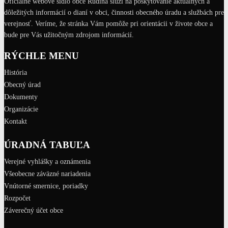
Oficiálne webové sídlo obce Rudina slúži na poskytovanie aktuálnych a
dôležitých informácií o dianí v obci, činnosti obecného úradu a službách pre
verejnosť. Veríme, že stránka Vám pomôže pri orientácii v živote obce a
bude pre Vás užitočným zdrojom informácií.
RÝCHLE MENU
História
Obecný úrad
Dokumenty
Organizácie
Kontakt
ÚRADNÁ TABUĽA
Verejné vyhlášky a oznámenia
Všeobecne záväzné nariadenia
Vnútorné smernice, poriadky
Rozpočet
Záverečný účet obce