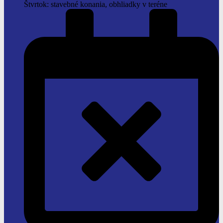
Štvrtok: stavebné konania, obhliadky v teréne