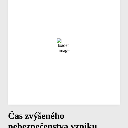
20:01,
aug 6, 2026
25
°C
jasná obloha
78 %
1016 mb
8 Km/h
Náraz vetra
13 Km/h
Oblačnosť
4%
Viditeľnosť
10 km
Východ slnka
04:23
Západ slnka
19:18
Hodinová predpoveď
22:00
24
°
/
25
°
°C
0.14 mm
14%
8 Km/h
78%
1016 mb
0
mm/h
Čas zvýšeného
nebezpečenstva vzniku