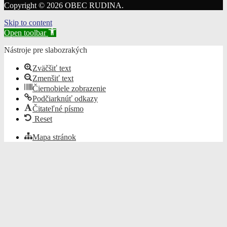
Copyright © 2026 OBEC RUDINA.
Skip to content
Open toolbar
Nástroje pre slabozrakých
Zväčšiť text
Zmenšiť text
Čiernobiele zobrazenie
Podčiarknúť odkazy
Čitateľné písmo
Reset
Mapa stránok