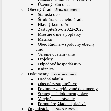
Územný plán obce
Obecný Úrad
Show sub menu
Starosta obce
Štruktúra obecného úradu
Hlavný kontrolór
Zastupiteľstvo 2022-2026
Miestne dane a poplatky
Matrika
Obec Rudina – spoločný obecný
úrad
Verejné obstarávanie
Projekty
Odpadové hospodárstvo
Knižnica
Dokumenty
Show sub menu
Úradná tabuľa
Obecné zastupiteľstvo
Povinne zverejňované dokumenty
Strategické dokumenty obce
Verejné obstarávanie
Formuláre, žiadosti, tlačivá
Organizácie
Show sub menu