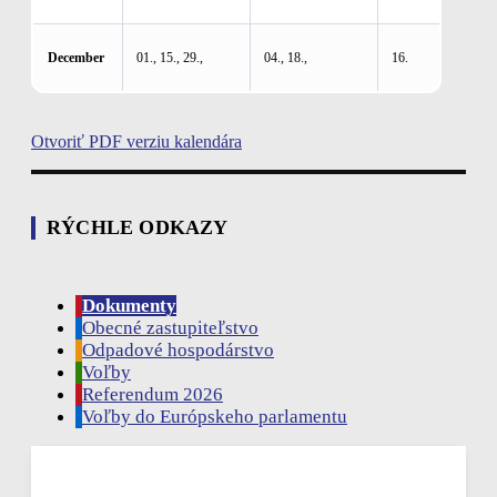
December
01., 15., 29.,
04., 18.,
16.
Otvoriť PDF verziu kalendára
RÝCHLE ODKAZY
Dokumenty
Obecné zastupiteľstvo
Odpadové hospodárstvo
Voľby
Referendum 2026
Voľby do Európskeho parlamentu
Rudina, SK