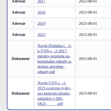
Adresár
2017
2023-08-01
Adresár
2018
2023-08-01
Adresár
2019
2023-08-01
Adresár
2023
2023-08-01
Navrh-Dodatku-c_-3-
k-VZN-c_-2-2017-
miestny-poplatok-za-
Dokument
2023-08-01
komunalne-odpady-a-
drobne-stavebne-
odpady.pdf
Navrh-VZN-c_-1-
2021-o-urceni-vysky-
Dokument
na-ciastocnu-uhradu-
2023-08-01
nakladov-v-MS-
SKD-_____.pdf