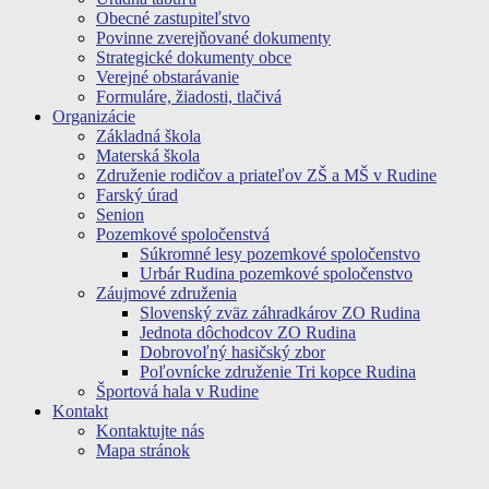
Obecné zastupiteľstvo
Povinne zverejňované dokumenty
Strategické dokumenty obce
Verejné obstarávanie
Formuláre, žiadosti, tlačivá
Organizácie
Základná škola
Materská škola
Združenie rodičov a priateľov ZŠ a MŠ v Rudine
Farský úrad
Senion
Pozemkové spoločenstvá
Súkromné lesy pozemkové spoločenstvo
Urbár Rudina pozemkové spoločenstvo
Záujmové združenia
Slovenský zväz záhradkárov ZO Rudina
Jednota dôchodcov ZO Rudina
Dobrovoľný hasičský zbor
Poľovnícke združenie Tri kopce Rudina
Športová hala v Rudine
Kontakt
Kontaktujte nás
Mapa stránok