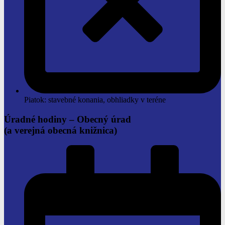
Piatok: stavebné konania, obhliadky v teréne
Úradné hodiny –
Obecný úrad
(a verejná obecná knižnica)