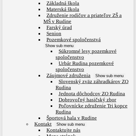
Základná škola
Materská škola
Združenie rodičov a priateľov ZŠ a
MŠ v Rudine
Farský úrad
Senion
Pozemkové spoločenstvá
Show sub menu
Súkromné lesy pozemkové
spoločenstvo
Urbár Rudina pozemkové
spoločenstvo
Záujmové združenia
Show sub menu
Slovenský zväz záhradkárov ZO
Rudina
Jednota dôchodcov ZO Rudina
Dobrovoľný hasičský zbor
Poľovnícke združenie Tri kopce
Rudina
Športová hala v Rudine
Kontakt
Show sub menu
Kontaktujte nás