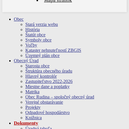
Mapa stránok
Obec
Stará verzia webu
História
Štatút obce
Symboly obce
Voľby
Kataster nehnuteľností ZBGIS
Územný plán obce
Obecný Úrad
Starosta obce
Štruktúra obecného úradu
Hlavný kontrolór
Zastupiteľstvo 2022-2026
Miestne dane a poplatky
Matrika
Obec Rudina – spoločný obecný úrad
Verejné obstarávanie
Projekty
Odpadové hospodárstvo
Knižnica
Dokumenty
Úradná tabuľa