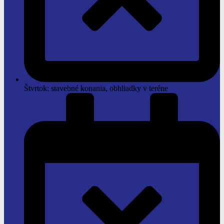
Štvrtok: stavebné konania, obhliadky v teréne