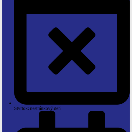
Štvrtok: nestránkový deň