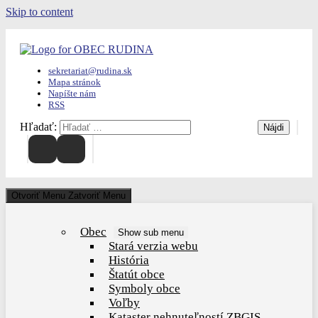
Skip to content
sekretariat@rudina.sk
Mapa stránok
Napíšte nám
RSS
Hľadať:
Otvoriť Menu
Zatvoriť Menu
Obec
Show sub menu
Stará verzia webu
História
Štatút obce
Symboly obce
Voľby
Kataster nehnuteľností ZBGIS