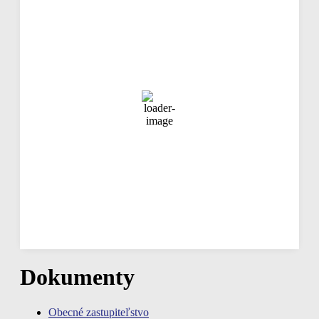
05:53,
aug 6, 2026
23
°C
jasná obloha
67 %
1017 mb
4 Km/h
Náraz vetra
4 Km/h
Oblačnosť
0%
Viditeľnosť
10 km
Východ slnka
04:23
Západ slnka
19:18
Hodinová predpoveď
07:00
25
°
/
25
°
°C
0 mm
0%
3 Km/h
53%
1017 mb
0 mm/h
Dokumenty
Obecné zastupiteľstvo