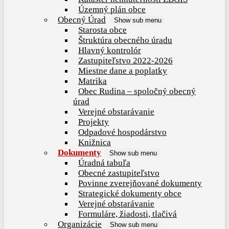
Územný plán obce
Obecný Úrad
Show sub menu
Starosta obce
Štruktúra obecného úradu
Hlavný kontrolór
Zastupiteľstvo 2022-2026
Miestne dane a poplatky
Matrika
Obec Rudina – spoločný obecný
úrad
Verejné obstarávanie
Projekty
Odpadové hospodárstvo
Knižnica
Dokumenty
Show sub menu
Úradná tabuľa
Obecné zastupiteľstvo
Povinne zverejňované dokumenty
Strategické dokumenty obce
Verejné obstarávanie
Formuláre, žiadosti, tlačivá
Organizácie
Show sub menu