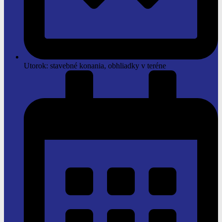
Utorok: stavebné konania, obhliadky v teréne