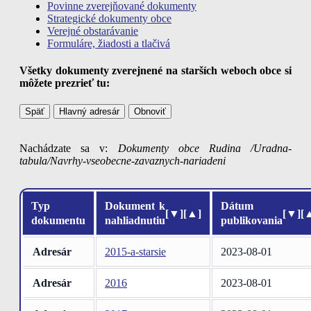
Povinne zverejňované dokumenty
Strategické dokumenty obce
Verejné obstarávanie
Formuláre, žiadosti a tlačivá
Všetky dokumenty zverejnené na starších weboch obce si
môžete prezrieť tu:
Späť
Hlavný adresár
Obnoviť
Nachádzate sa v:
Dokumenty obce Rudina /Uradna-
tabula/Navrhy-vseobecne-zavaznych-nariadeni
Typ
Dokument k
Dátum
[▼]
[▲]
[▼]
[
dokumentu
nahliadnutiu
publikovania
Adresár
2015-a-starsie
2023-08-01
Adresár
2016
2023-08-01