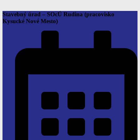
Stavebný úrad – SOcÚ Rudina
(pracovisko
Kysucké Nové Mesto)