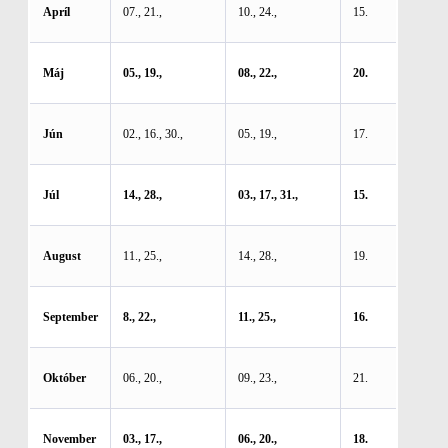
Apríl
07., 21.,
10., 24.,
15.
Máj
05., 19.,
08., 22.,
20.
Jún
02., 16., 30.,
05., 19.,
17.
Júl
14., 28.,
03., 17., 31.,
15.
August
11., 25.,
14., 28.,
19.
September
8., 22.,
11., 25.,
16.
Október
06., 20.,
09., 23.,
21.
November
03., 17.,
06., 20.,
18.