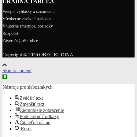
ÚRADNÁ TABUĽA
Verejné vyhlášky a oznámenia
Všeobecne záväzné nariadenia
Vnútorné smernice, poriadky
Rozpočet
Záverečný účet obce
Copyright © 2026 OBEC RUDINA.
Skip to content
Open
toolbar
Nástroje pre slabozrakých
Zväčšiť text
Zmenšiť text
Čiernobiele zobrazenie
Podčiarknúť odkazy
Čitateľné písmo
Reset